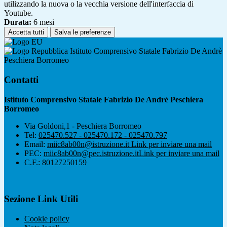
utilizzando la nuova o la vecchia versione dell'interfaccia di
Youtube.
Durata:
6 mesi
Accetta tutti
Salva le preferenze
Istituto Comprensivo Statale Fabrizio De Andrè
Peschiera Borromeo
Contatti
Istituto Comprensivo Statale Fabrizio De Andrè Peschiera
Borromeo
Via Goldoni,1 - Peschiera Borromeo
Tel:
025470.527 - 025470.172 - 025470.797
Email:
miic8ab00n@istruzione.it
Link per inviare una mail
PEC:
miic8ab00n@pec.istruzione.it
Link per inviare una mail
C.F.: 80127250159
Sezione Link Utili
Cookie policy