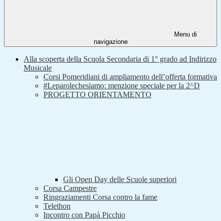
Menu di
navigazione
Alla scoperta della Scuola Secondaria di 1° grado ad Indirizzo
Musicale
Corsi Pomeridiani di ampliamento dell’offerta formativa
#Leparolechesiamo: menzione speciale per la 2^D
PROGETTO ORIENTAMENTO
Gli Open Day delle Scuole superiori
Corsa Campestre
Ringraziamenti Corsa contro la fame
Telethon
Incontro con Papà Picchio