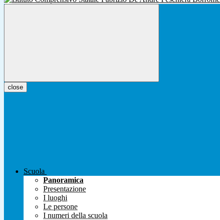
close
Scuola
Panoramica
Presentazione
I luoghi
Le persone
I numeri della scuola