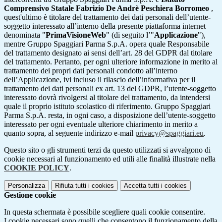
Comprensivo Statale Fabrizio De Andrè Peschiera Borromeo
,
quest'ultimo è titolare del trattamento dei dati personali dell’utente-
soggetto interessato all’interno della presente piattaforma internet
denominata "
PrimaVisioneWeb
" (di seguito l’"
Applicazione
"),
mentre Gruppo Spaggiari Parma S.p.A. opera quale Responsabile
del trattamento designato ai sensi dell’art. 28 del GDPR dal titolare
del trattamento. Pertanto, per ogni ulteriore informazione in merito al
trattamento dei propri dati personali condotto all’interno
dell’Applicazione, ivi incluso il rilascio dell’informativa per il
trattamento dei dati personali ex art. 13 del GDPR, l’utente-soggetto
interessato dovrà rivolgersi al titolare del trattamento, da intendersi
quale il proprio istituto scolastico di riferimento. Gruppo Spaggiari
Parma S.p.A. resta, in ogni caso, a disposizione dell’utente-soggetto
interessato per ogni eventuale ulteriore chiarimento in merito a
quanto sopra, al seguente indirizzo e-mail
privacy@spaggiari.eu
.
Questo sito o gli strumenti terzi da questo utilizzati si avvalgono di
cookie necessari al funzionamento ed utili alle finalità illustrate nella
COOKIE POLICY
.
Personalizza
Rifiuta tutti
i cookies
Accetta tutti
i cookies
Gestione cookie
In questa schermata è possibile scegliere quali cookie consentire.
I cookie necessari sono quelli che consentono il funzionamento della