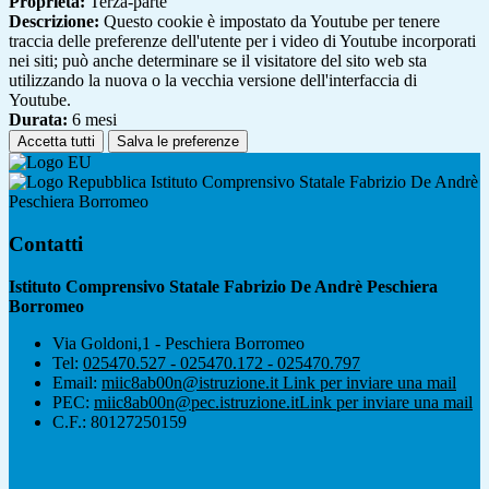
Proprieta:
Terza-parte
Descrizione:
Questo cookie è impostato da Youtube per tenere
traccia delle preferenze dell'utente per i video di Youtube incorporati
nei siti; può anche determinare se il visitatore del sito web sta
utilizzando la nuova o la vecchia versione dell'interfaccia di
Youtube.
Durata:
6 mesi
Accetta tutti
Salva le preferenze
Istituto Comprensivo Statale Fabrizio De Andrè
Peschiera Borromeo
Contatti
Istituto Comprensivo Statale Fabrizio De Andrè Peschiera
Borromeo
Via Goldoni,1 - Peschiera Borromeo
Tel:
025470.527 - 025470.172 - 025470.797
Email:
miic8ab00n@istruzione.it
Link per inviare una mail
PEC:
miic8ab00n@pec.istruzione.it
Link per inviare una mail
C.F.: 80127250159