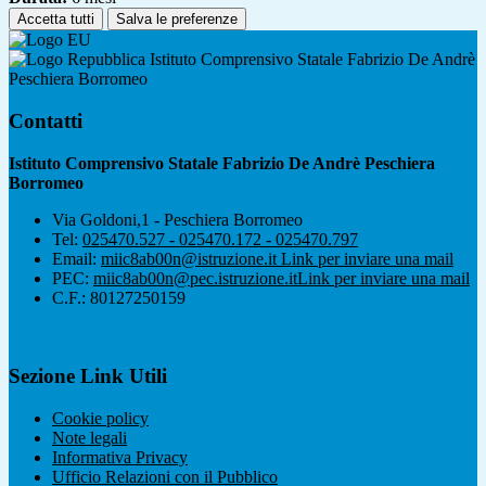
Accetta tutti
Salva le preferenze
Istituto Comprensivo Statale Fabrizio De Andrè
Peschiera Borromeo
Contatti
Istituto Comprensivo Statale Fabrizio De Andrè Peschiera
Borromeo
Via Goldoni,1 - Peschiera Borromeo
Tel:
025470.527 - 025470.172 - 025470.797
Email:
miic8ab00n@istruzione.it
Link per inviare una mail
PEC:
miic8ab00n@pec.istruzione.it
Link per inviare una mail
C.F.: 80127250159
Sezione Link Utili
Cookie policy
Note legali
Informativa Privacy
Ufficio Relazioni con il Pubblico