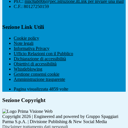
PEC:
miic8ab00n@pec.istruzione.it
Link per inviare una mail
C.F.: 80127250159
Sezione Link Utili
Cookie policy
Note legali
Informativa Privacy
Ufficio Relazioni con il Pubblico
Dichiarazione di accessibilità
Obiettivi di accessibilità
Whistleblowing
Gestione consensi cookie
Amministrazione trasparente
Pagina visualizzata
4859
volte
Sezione Copyright
Copyright 2026 | Engineered and powered by Gruppo Spaggiari
Parma S.p.A. | Divisione Publishing & New Social Media
Disclaimer trattamento dati personali