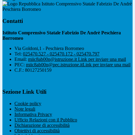
Istituto Comprensivo Statale Fabrizio De Andrè
Peschiera Borromeo
Contatti
Istituto Comprensivo Statale Fabrizio De Andrè Peschiera
Borromeo
Via Goldoni,1 - Peschiera Borromeo
Tel:
025470.527 - 025470.172 - 025470.797
Email:
miic8ab00n@istruzione.it
Link per inviare una mail
PEC:
miic8ab00n@pec.istruzione.it
Link per inviare una mail
C.F.: 80127250159
Sezione Link Utili
Cookie policy
Note legali
Informativa Privacy
Ufficio Relazioni con il Pubblico
Dichiarazione di accessibilità
Obiettivi di accessibilità