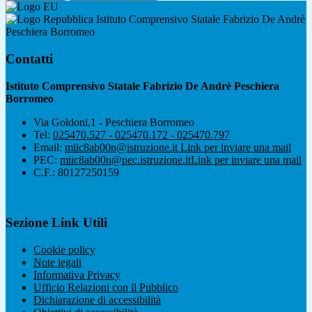
Istituto Comprensivo Statale Fabrizio De Andrè
Peschiera Borromeo
Contatti
Istituto Comprensivo Statale Fabrizio De Andrè Peschiera
Borromeo
Via Goldoni,1 - Peschiera Borromeo
Tel:
025470.527 - 025470.172 - 025470.797
Email:
miic8ab00n@istruzione.it
Link per inviare una mail
PEC:
miic8ab00n@pec.istruzione.it
Link per inviare una mail
C.F.: 80127250159
Sezione Link Utili
Cookie policy
Note legali
Informativa Privacy
Ufficio Relazioni con il Pubblico
Dichiarazione di accessibilità