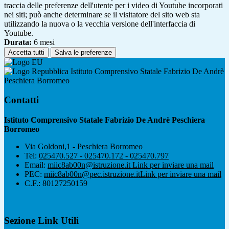
traccia delle preferenze dell'utente per i video di Youtube incorporati
nei siti; può anche determinare se il visitatore del sito web sta
utilizzando la nuova o la vecchia versione dell'interfaccia di
Youtube.
Durata:
6 mesi
Accetta tutti
Salva le preferenze
Istituto Comprensivo Statale Fabrizio De Andrè
Peschiera Borromeo
Contatti
Istituto Comprensivo Statale Fabrizio De Andrè Peschiera
Borromeo
Via Goldoni,1 - Peschiera Borromeo
Tel:
025470.527 - 025470.172 - 025470.797
Email:
miic8ab00n@istruzione.it
Link per inviare una mail
PEC:
miic8ab00n@pec.istruzione.it
Link per inviare una mail
C.F.: 80127250159
Sezione Link Utili