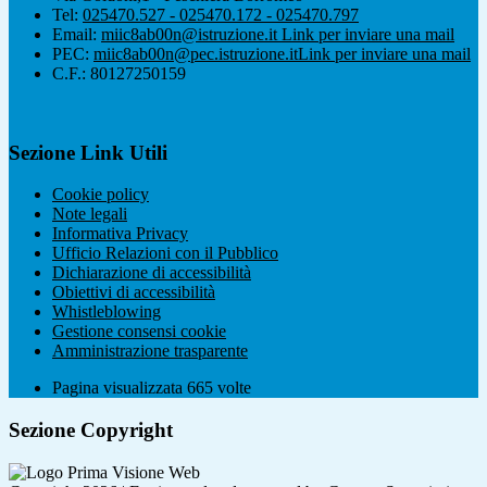
Tel:
025470.527 - 025470.172 - 025470.797
Email:
miic8ab00n@istruzione.it
Link per inviare una mail
PEC:
miic8ab00n@pec.istruzione.it
Link per inviare una mail
C.F.: 80127250159
Sezione Link Utili
Cookie policy
Note legali
Informativa Privacy
Ufficio Relazioni con il Pubblico
Dichiarazione di accessibilità
Obiettivi di accessibilità
Whistleblowing
Gestione consensi cookie
Amministrazione trasparente
Pagina visualizzata
665
volte
Sezione Copyright