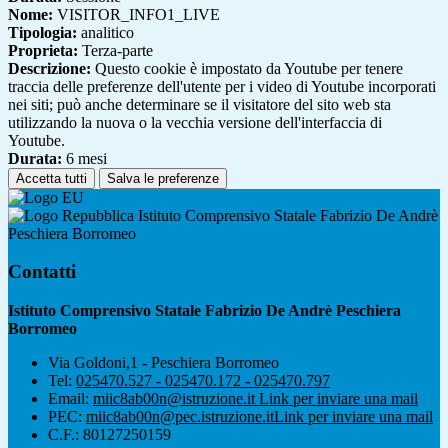
Nome:
VISITOR_INFO1_LIVE
Tipologia:
analitico
Proprieta:
Terza-parte
Descrizione:
Questo cookie è impostato da Youtube per tenere
traccia delle preferenze dell'utente per i video di Youtube incorporati
nei siti; può anche determinare se il visitatore del sito web sta
utilizzando la nuova o la vecchia versione dell'interfaccia di
Youtube.
Durata:
6 mesi
Accetta tutti
Salva le preferenze
Istituto Comprensivo Statale Fabrizio De Andrè
Peschiera Borromeo
Contatti
Istituto Comprensivo Statale Fabrizio De Andrè Peschiera
Borromeo
Via Goldoni,1 - Peschiera Borromeo
Tel:
025470.527 - 025470.172 - 025470.797
Email:
miic8ab00n@istruzione.it
Link per inviare una mail
PEC:
miic8ab00n@pec.istruzione.it
Link per inviare una mail
C.F.: 80127250159