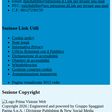
Email:
miic8ab00n@istruzione.it
Link per inviare una mail
PEC:
miic8ab00n@pec.istruzione.it
Link per inviare una mail
C.F.: 80127250159
Sezione Link Utili
Cookie policy
Note legali
Informativa Privacy
Ufficio Relazioni con il Pubblico
Dichiarazione di accessibilità
Obiettivi di accessibilità
Whistleblowing
Gestione consensi cookie
Amministrazione trasparente
Pagina visualizzata
3015
volte
Sezione Copyright
Copyright 2026 | Engineered and powered by Gruppo Spaggiari
Parma S.p.A. | Divisione Publishing & New Social Media