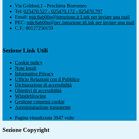
Via Goldoni,1 - Peschiera Borromeo
Tel:
025470.527 - 025470.172 - 025470.797
Email:
miic8ab00n@istruzione.it
Link per inviare una mail
PEC:
miic8ab00n@pec.istruzione.it
Link per inviare una mail
C.F.: 80127250159
Sezione Link Utili
Cookie policy
Note legali
Informativa Privacy
Ufficio Relazioni con il Pubblico
Dichiarazione di accessibilità
Obiettivi di accessibilità
Whistleblowing
Gestione consensi cookie
Amministrazione trasparente
Pagina visualizzata
3947
volte
Sezione Copyright