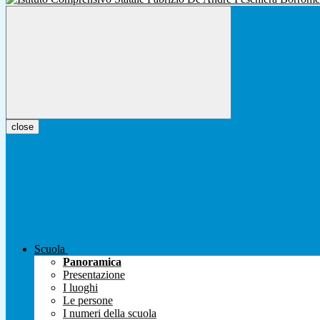
close
Scuola
Panoramica
Presentazione
I luoghi
Le persone
I numeri della scuola