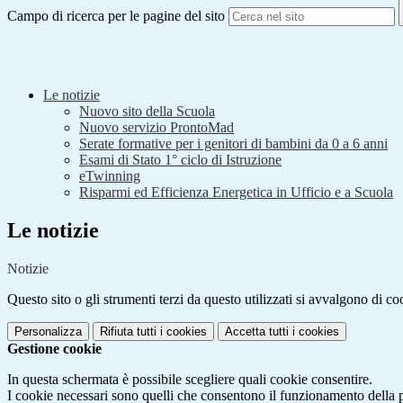
Campo di ricerca per le pagine del sito
Le notizie
Nuovo sito della Scuola
Nuovo servizio ProntoMad
Serate formative per i genitori di bambini da 0 a 6 anni
Esami di Stato 1° ciclo di Istruzione
eTwinning
Risparmi ed Efficienza Energetica in Ufficio e a Scuola
Le notizie
Notizie
Questo sito o gli strumenti terzi da questo utilizzati si avvalgono di coo
Personalizza
Rifiuta tutti
i cookies
Accetta tutti
i cookies
Gestione cookie
In questa schermata è possibile scegliere quali cookie consentire.
I cookie necessari sono quelli che consentono il funzionamento della pi