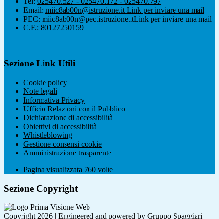
Tel:
025470.527 - 025470.172 - 025470.797
Email:
miic8ab00n@istruzione.it
Link per inviare una mail
PEC:
miic8ab00n@pec.istruzione.it
Link per inviare una mail
C.F.: 80127250159
Sezione Link Utili
Cookie policy
Note legali
Informativa Privacy
Ufficio Relazioni con il Pubblico
Dichiarazione di accessibilità
Obiettivi di accessibilità
Whistleblowing
Gestione consensi cookie
Amministrazione trasparente
Pagina visualizzata
760
volte
Sezione Copyright
Copyright 2026 | Engineered and powered by Gruppo Spaggiari