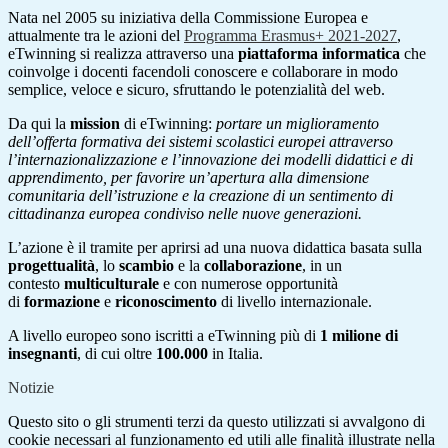
Nata nel 2005 su iniziativa della Commissione Europea e
attualmente tra le azioni del
Programma Erasmus+ 2021-2027
,
eTwinning si realizza attraverso una
piattaforma informatica
che
coinvolge i docenti facendoli conoscere e collaborare in modo
semplice, veloce e sicuro, sfruttando le potenzialità del web.
Da qui la
mission
di eTwinning:
portare un miglioramento
dell’offerta formativa dei sistemi scolastici europei attraverso
l’internazionalizzazione e l’innovazione dei modelli didattici e di
apprendimento, per favorire un’apertura alla dimensione
comunitaria dell’istruzione e la creazione di un sentimento di
cittadinanza europea condiviso nelle nuove generazioni.
L’azione è il tramite per aprirsi ad una nuova didattica basata sulla
progettualità
, lo
scambio
e la
collaborazione
, in un
contesto
multiculturale
e
con numerose opportunità
di
formazione
e
riconoscimento
di livello internazionale.
A livello europeo sono iscritti a eTwinning più di
1 milione di
insegnanti
, di cui oltre
100.000
in Italia.
Notizie
Questo sito o gli strumenti terzi da questo utilizzati si avvalgono di
cookie necessari al funzionamento ed utili alle finalità illustrate nella