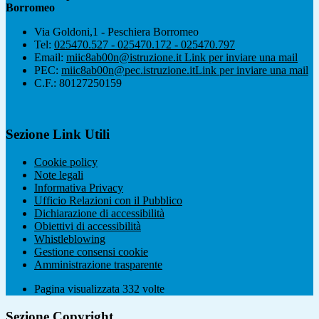
Borromeo
Via Goldoni,1 - Peschiera Borromeo
Tel:
025470.527 - 025470.172 - 025470.797
Email:
miic8ab00n@istruzione.it
Link per inviare una mail
PEC:
miic8ab00n@pec.istruzione.it
Link per inviare una mail
C.F.: 80127250159
Sezione Link Utili
Cookie policy
Note legali
Informativa Privacy
Ufficio Relazioni con il Pubblico
Dichiarazione di accessibilità
Obiettivi di accessibilità
Whistleblowing
Gestione consensi cookie
Amministrazione trasparente
Pagina visualizzata
332
volte
Sezione Copyright