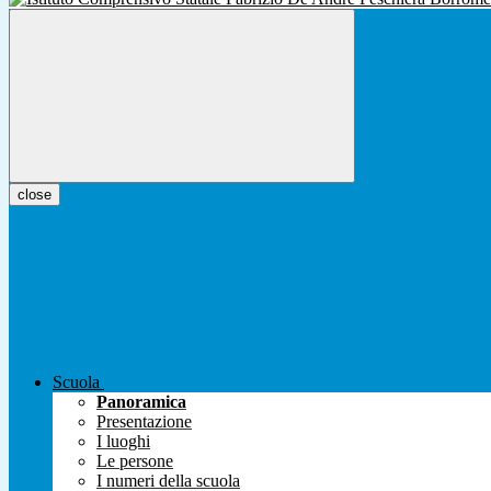
close
Scuola
Panoramica
Presentazione
I luoghi
Le persone
I numeri della scuola