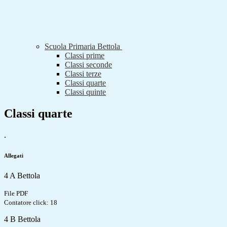
Scuola Primaria Bettola
Classi prime
Classi seconde
Classi terze
Classi quarte
Classi quinte
Classi quarte
.
Allegati
4 A Bettola
File PDF
Contatore click: 18
4 B Bettola