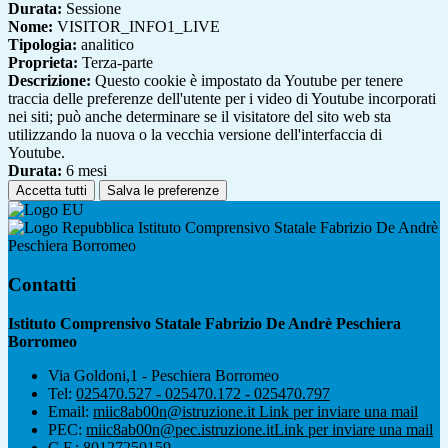
Durata:
Sessione
Nome:
VISITOR_INFO1_LIVE
Tipologia:
analitico
Proprieta:
Terza-parte
Descrizione:
Questo cookie è impostato da Youtube per tenere
traccia delle preferenze dell'utente per i video di Youtube incorporati
nei siti; può anche determinare se il visitatore del sito web sta
utilizzando la nuova o la vecchia versione dell'interfaccia di
Youtube.
Durata:
6 mesi
Accetta tutti
Salva le preferenze
Istituto Comprensivo Statale Fabrizio De Andrè
Peschiera Borromeo
Contatti
Istituto Comprensivo Statale Fabrizio De Andrè Peschiera
Borromeo
Via Goldoni,1 - Peschiera Borromeo
Tel:
025470.527 - 025470.172 - 025470.797
Email:
miic8ab00n@istruzione.it
Link per inviare una mail
PEC:
miic8ab00n@pec.istruzione.it
Link per inviare una mail
C.F.: 80127250159