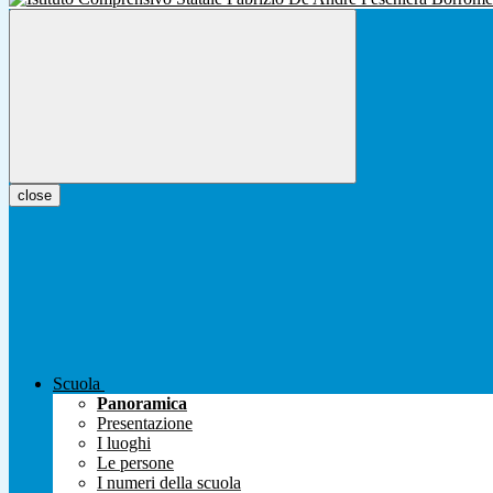
close
Scuola
Panoramica
Presentazione
I luoghi
Le persone
I numeri della scuola