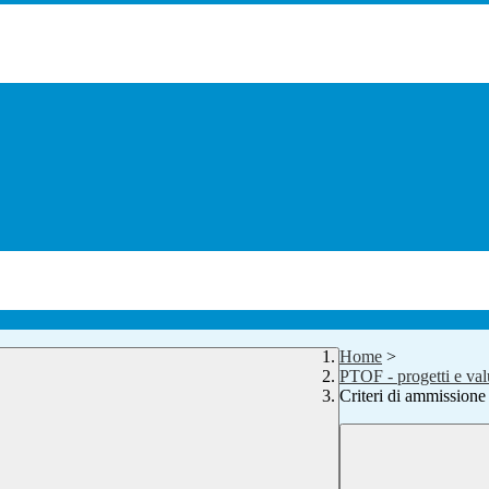
Home
>
PTOF - progetti e val
Criteri di ammissione 