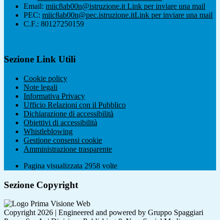
Email:
miic8ab00n@istruzione.it
Link per inviare una mail
PEC:
miic8ab00n@pec.istruzione.it
Link per inviare una mail
C.F.: 80127250159
Sezione Link Utili
Cookie policy
Note legali
Informativa Privacy
Ufficio Relazioni con il Pubblico
Dichiarazione di accessibilità
Obiettivi di accessibilità
Whistleblowing
Gestione consensi cookie
Amministrazione trasparente
Pagina visualizzata
2958
volte
Sezione Copyright
Copyright 2026 | Engineered and powered by Gruppo Spaggiari