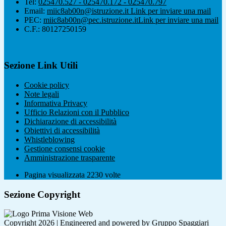
Tel:
025470.527 - 025470.172 - 025470.797
Email:
miic8ab00n@istruzione.it
Link per inviare una mail
PEC:
miic8ab00n@pec.istruzione.it
Link per inviare una mail
C.F.: 80127250159
Sezione Link Utili
Cookie policy
Note legali
Informativa Privacy
Ufficio Relazioni con il Pubblico
Dichiarazione di accessibilità
Obiettivi di accessibilità
Whistleblowing
Gestione consensi cookie
Amministrazione trasparente
Pagina visualizzata
2230
volte
Sezione Copyright
Copyright 2026 | Engineered and powered by Gruppo Spaggiari