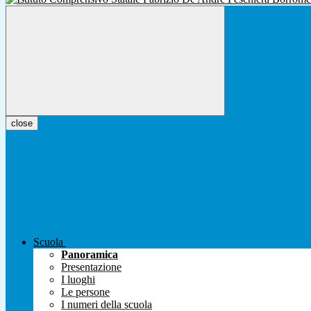
close
Scuola
Panoramica
Presentazione
I luoghi
Le persone
I numeri della scuola