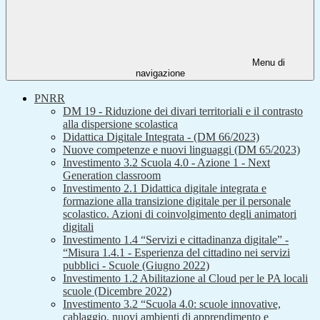
Menu di
navigazione
PNRR
DM 19 - Riduzione dei divari territoriali e il contrasto
alla dispersione scolastica
Didattica Digitale Integrata - (DM 66/2023)
Nuove competenze e nuovi linguaggi (DM 65/2023)
Investimento 3.2 Scuola 4.0 - Azione 1 - Next
Generation classroom
Investimento 2.1 Didattica digitale integrata e
formazione alla transizione digitale per il personale
scolastico. Azioni di coinvolgimento degli animatori
digitali
Investimento 1.4 “Servizi e cittadinanza digitale” -
“Misura 1.4.1 - Esperienza del cittadino nei servizi
pubblici - Scuole (Giugno 2022)
Investimento 1.2 Abilitazione al Cloud per le PA locali
scuole (Dicembre 2022)
Investimento 3.2 “Scuola 4.0: scuole innovative,
cablaggio, nuovi ambienti di apprendimento e