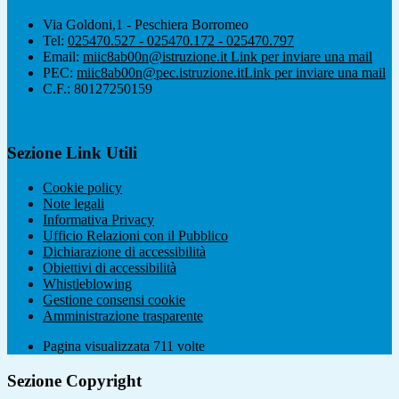
Via Goldoni,1 - Peschiera Borromeo
Tel:
025470.527 - 025470.172 - 025470.797
Email:
miic8ab00n@istruzione.it
Link per inviare una mail
PEC:
miic8ab00n@pec.istruzione.it
Link per inviare una mail
C.F.: 80127250159
Sezione Link Utili
Cookie policy
Note legali
Informativa Privacy
Ufficio Relazioni con il Pubblico
Dichiarazione di accessibilità
Obiettivi di accessibilità
Whistleblowing
Gestione consensi cookie
Amministrazione trasparente
Pagina visualizzata
711
volte
Sezione Copyright