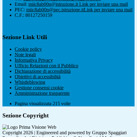
Email:
miic8ab00n@istruzione.it
Link per inviare una mail
PEC:
miic8ab00n@pec.istruzione.it
Link per inviare una mail
C.F.: 80127250159
Sezione Link Utili
Cookie policy
Note legali
Informativa Privacy
Ufficio Relazioni con il Pubblico
Dichiarazione di accessibilità
Obiettivi di accessibilità
Whistleblowing
Gestione consensi cookie
Amministrazione trasparente
Pagina visualizzata
215
volte
Sezione Copyright
Copyright 2026 | Engineered and powered by Gruppo Spaggiari