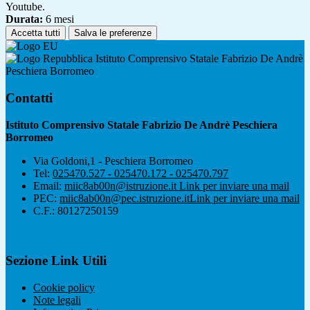
Youtube.
Durata:
6 mesi
Accetta tutti
Salva le preferenze
Istituto Comprensivo Statale Fabrizio De Andrè
Peschiera Borromeo
Contatti
Istituto Comprensivo Statale Fabrizio De Andrè Peschiera
Borromeo
Via Goldoni,1 - Peschiera Borromeo
Tel:
025470.527 - 025470.172 - 025470.797
Email:
miic8ab00n@istruzione.it
Link per inviare una mail
PEC:
miic8ab00n@pec.istruzione.it
Link per inviare una mail
C.F.: 80127250159
Sezione Link Utili
Cookie policy
Note legali