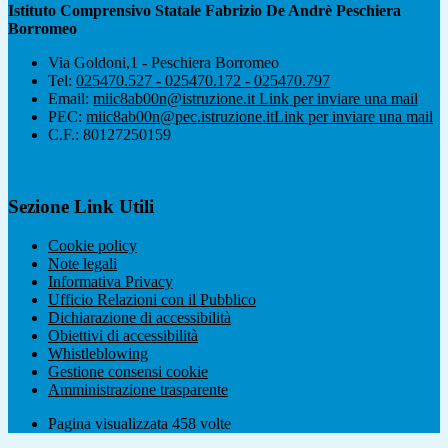
Istituto Comprensivo Statale Fabrizio De Andrè Peschiera
Borromeo
Via Goldoni,1 - Peschiera Borromeo
Tel:
025470.527 - 025470.172 - 025470.797
Email:
miic8ab00n@istruzione.it
Link per inviare una mail
PEC:
miic8ab00n@pec.istruzione.it
Link per inviare una mail
C.F.: 80127250159
Sezione Link Utili
Cookie policy
Note legali
Informativa Privacy
Ufficio Relazioni con il Pubblico
Dichiarazione di accessibilità
Obiettivi di accessibilità
Whistleblowing
Gestione consensi cookie
Amministrazione trasparente
Pagina visualizzata
458
volte