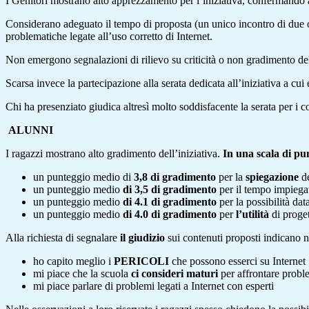
I Genitori mostrano alto apprezzamento per l’iniziativa, confermando all
Considerano adeguato il tempo di proposta (un unico incontro di due or
problematiche legate all’uso corretto di Internet.
Non emergono segnalazioni di rilievo su criticità o non gradimento dell
Scarsa invece la partecipazione alla serata dedicata all’iniziativa a cui 
Chi ha presenziato giudica altresì molto soddisfacente la serata per i c
ALUNNI
I ragazzi mostrano alto gradimento dell’iniziativa.
In una scala di pu
un punteggio medio di
3,8 di gradimento
per la
spiegazione
de
un punteggio medio
di 3,5 di gradimento
per il tempo impiega
un punteggio medio
di 4.1
di gradimento
per la possibilità dat
un punteggio medio
di 4.0 di gradimento
per
l’utilità
di proget
Alla richiesta di segnalare
il giudizio
sui contenuti proposti indicano n
ho capito meglio i
PERICOLI
che possono esserci su Internet
mi piace che la scuola
ci consideri maturi
per affrontare probl
mi piace parlare di problemi legati a Internet con esperti