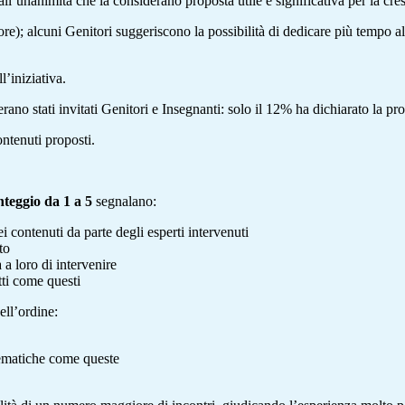
’unanimità che la considerano proposta utile e significativa per la cresci
e); alcuni Genitori suggeriscono la possibilità di dedicare più tempo al
’iniziativa.
erano stati invitati Genitori e Insegnanti: solo il 12% ha dichiarato la pr
ontenuti proposti.
nteggio da 1 a 5
segnalano:
i contenuti da parte degli esperti intervenuti
to
a a loro di intervenire
ti come questi
ell’ordine:
ematiche come queste