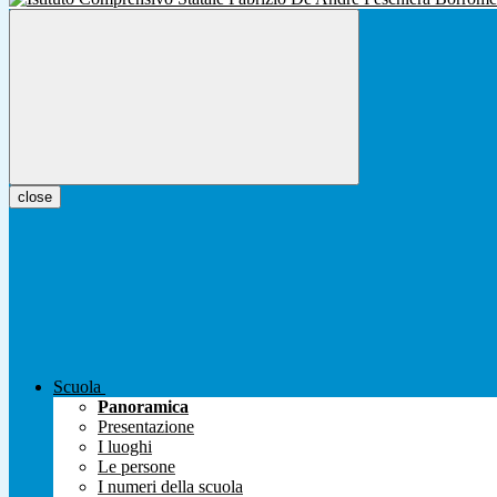
close
Scuola
Panoramica
Presentazione
I luoghi
Le persone
I numeri della scuola