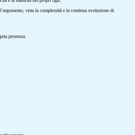
ta e la maturità dei propri figli.
l’argomento, vista la complessità e la continua evoluzione di
opria presenza.