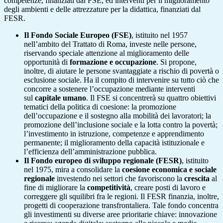
competenze, finanziati dal FSE, ed interventi per il miglioramento
degli ambienti e delle attrezzature per la didattica, finanziati dal
FESR.
Il Fondo Sociale Europeo (FSE)
, istituito nel 1957
nell’ambito del Trattato di Roma, investe nelle persone,
riservando speciale attenzione al miglioramento delle
opportunità di
formazione e occupazione
. Si propone,
inoltre, di aiutare le persone svantaggiate a rischio di povertà o
esclusione sociale. Ha il compito di intervenire su tutto ciò che
concorre a sostenere l’occupazione mediante interventi
sul
capitale umano
. Il FSE si concentrerà su quattro obiettivi
tematici della politica di coesione: la promozione
dell’occupazione e il sostegno alla mobilità dei lavoratori; la
promozione dell’inclusione sociale e la lotta contro la povertà;
l’investimento in istruzione, competenze e apprendimento
permanente; il miglioramento della capacità istituzionale e
l’efficienza dell’amministrazione pubblica.
Il Fondo europeo di sviluppo regionale (FESR)
, istituito
nel 1975, mira a consolidare la
coesione economica e sociale
regionale
investendo nei settori che favoriscono la
crescita
al
fine di migliorare la
competitività
, creare posti di lavoro e
correggere gli squilibri fra le regioni. Il FESR finanzia, inoltre,
progetti di cooperazione transfrontaliera. Tale fondo concentra
gli investimenti su diverse aree prioritarie chiave: innovazione