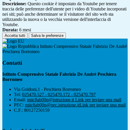
Descrizione:
Questo cookie è impostato da Youtube per tenere
traccia delle preferenze dell'utente per i video di Youtube incorporati
nei siti; può anche determinare se il visitatore del sito web sta
utilizzando la nuova o la vecchia versione dell'interfaccia di
Youtube.
Durata:
6 mesi
Accetta tutti
Salva le preferenze
Istituto Comprensivo Statale Fabrizio De Andrè
Peschiera Borromeo
Contatti
Istituto Comprensivo Statale Fabrizio De Andrè Peschiera
Borromeo
Via Goldoni,1 - Peschiera Borromeo
Tel:
025470.527 - 025470.172 - 025470.797
Email:
miic8ab00n@istruzione.it
Link per inviare una mail
PEC:
miic8ab00n@pec.istruzione.it
Link per inviare una mail
C.F.: 80127250159