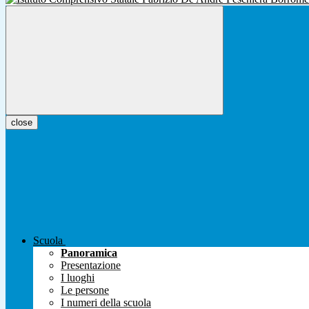
close
Scuola
Panoramica
Presentazione
I luoghi
Le persone
I numeri della scuola