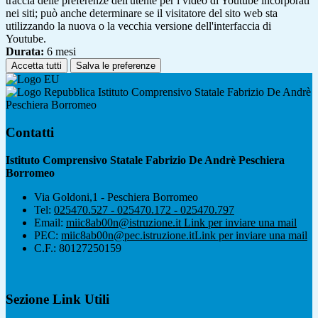
traccia delle preferenze dell'utente per i video di Youtube incorporati
nei siti; può anche determinare se il visitatore del sito web sta
utilizzando la nuova o la vecchia versione dell'interfaccia di
Youtube.
Durata:
6 mesi
Accetta tutti
Salva le preferenze
Istituto Comprensivo Statale Fabrizio De Andrè
Peschiera Borromeo
Contatti
Istituto Comprensivo Statale Fabrizio De Andrè Peschiera
Borromeo
Via Goldoni,1 - Peschiera Borromeo
Tel:
025470.527 - 025470.172 - 025470.797
Email:
miic8ab00n@istruzione.it
Link per inviare una mail
PEC:
miic8ab00n@pec.istruzione.it
Link per inviare una mail
C.F.: 80127250159
Sezione Link Utili