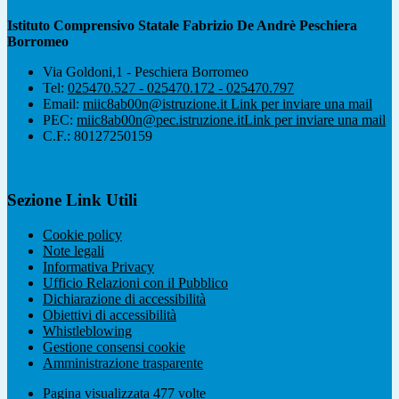
Istituto Comprensivo Statale Fabrizio De Andrè Peschiera
Borromeo
Via Goldoni,1 - Peschiera Borromeo
Tel:
025470.527 - 025470.172 - 025470.797
Email:
miic8ab00n@istruzione.it
Link per inviare una mail
PEC:
miic8ab00n@pec.istruzione.it
Link per inviare una mail
C.F.: 80127250159
Sezione Link Utili
Cookie policy
Note legali
Informativa Privacy
Ufficio Relazioni con il Pubblico
Dichiarazione di accessibilità
Obiettivi di accessibilità
Whistleblowing
Gestione consensi cookie
Amministrazione trasparente
Pagina visualizzata
477
volte