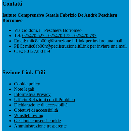
Contatti
Istituto Comprensivo Statale Fabrizio De Andrè Peschiera
Borromeo
Via Goldoni,1 - Peschiera Borromeo
Tel:
025470.527 - 025470.172 - 025470.797
Email:
miic8ab00n@istruzione.it
Link per inviare una mail
PEC:
miic8ab00n@pec.istruzione.it
Link per inviare una mail
C.F.: 80127250159
Sezione Link Utili
Cookie policy
Note legali
Informativa Privacy
Ufficio Relazioni con il Pubblico
Dichiarazione di accessibilità
Obiettivi di accessibilità
Whistleblowing
Gestione consensi cookie
Amministrazione trasparente