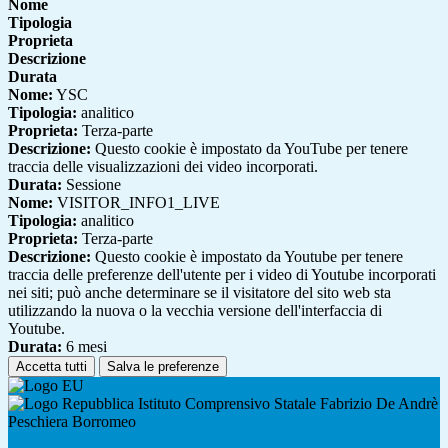
Nome
Tipologia
Proprieta
Descrizione
Durata
Nome:
YSC
Tipologia:
analitico
Proprieta:
Terza-parte
Descrizione:
Questo cookie è impostato da YouTube per tenere
traccia delle visualizzazioni dei video incorporati.
Durata:
Sessione
Nome:
VISITOR_INFO1_LIVE
Tipologia:
analitico
Proprieta:
Terza-parte
Descrizione:
Questo cookie è impostato da Youtube per tenere
traccia delle preferenze dell'utente per i video di Youtube incorporati
nei siti; può anche determinare se il visitatore del sito web sta
utilizzando la nuova o la vecchia versione dell'interfaccia di
Youtube.
Durata:
6 mesi
Accetta tutti
Salva le preferenze
Istituto Comprensivo Statale Fabrizio De Andrè
Peschiera Borromeo