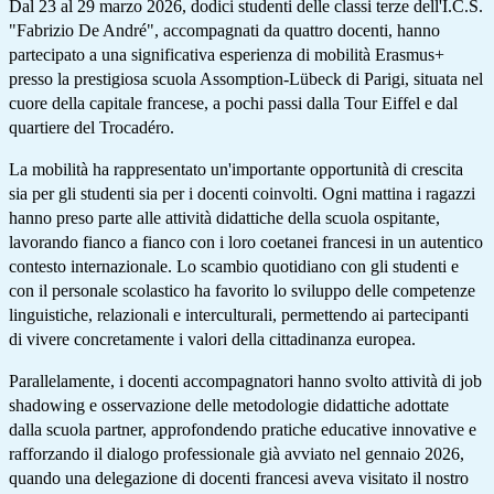
Dal 23 al 29 marzo 2026, dodici studenti delle classi terze dell'I.C.S.
"Fabrizio De André", accompagnati da quattro docenti, hanno
partecipato a una significativa esperienza di mobilità Erasmus+
presso la prestigiosa scuola Assomption-Lübeck di Parigi, situata nel
cuore della capitale francese, a pochi passi dalla Tour Eiffel e dal
quartiere del Trocadéro.
La mobilità ha rappresentato un'importante opportunità di crescita
sia per gli studenti sia per i docenti coinvolti. Ogni mattina i ragazzi
hanno preso parte alle attività didattiche della scuola ospitante,
lavorando fianco a fianco con i loro coetanei francesi in un autentico
contesto internazionale. Lo scambio quotidiano con gli studenti e
con il personale scolastico ha favorito lo sviluppo delle competenze
linguistiche, relazionali e interculturali, permettendo ai partecipanti
di vivere concretamente i valori della cittadinanza europea.
Parallelamente, i docenti accompagnatori hanno svolto attività di job
shadowing e osservazione delle metodologie didattiche adottate
dalla scuola partner, approfondendo pratiche educative innovative e
rafforzando il dialogo professionale già avviato nel gennaio 2026,
quando una delegazione di docenti francesi aveva visitato il nostro