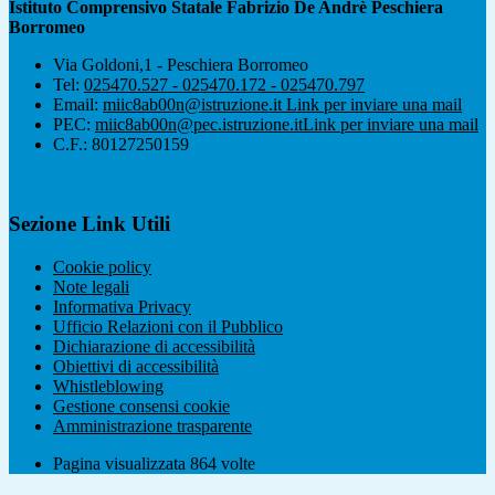
Istituto Comprensivo Statale Fabrizio De Andrè Peschiera
Borromeo
Via Goldoni,1 - Peschiera Borromeo
Tel:
025470.527 - 025470.172 - 025470.797
Email:
miic8ab00n@istruzione.it
Link per inviare una mail
PEC:
miic8ab00n@pec.istruzione.it
Link per inviare una mail
C.F.: 80127250159
Sezione Link Utili
Cookie policy
Note legali
Informativa Privacy
Ufficio Relazioni con il Pubblico
Dichiarazione di accessibilità
Obiettivi di accessibilità
Whistleblowing
Gestione consensi cookie
Amministrazione trasparente
Pagina visualizzata
864
volte