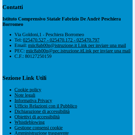
Contatti
Istituto Comprensivo Statale Fabrizio De Andrè Peschiera
Borromeo
Via Goldoni,1 - Peschiera Borromeo
Tel:
025470.527 - 025470.172 - 025470.797
Email:
miic8ab00n@istruzione.it
Link per inviare una mail
PEC:
miic8ab00n@pec.istruzione.it
Link per inviare una mail
C.F.: 80127250159
Sezione Link Utili
Cookie policy
Note legali
Informativa Privacy
Ufficio Relazioni con il Pubblico
Dichiarazione di accessibilità
Obiettivi di accessibilità
Whistleblowing
Gestione consensi cookie
Amministrazione trasparente