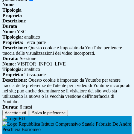
Nome
Tipologia
Proprieta
Descrizione
Durata
Nome:
YSC
Tipologia:
analitico
Proprieta:
Terza-parte
Descrizione:
Questo cookie è impostato da YouTube per tenere
traccia delle visualizzazioni dei video incorporati.
Durata:
Sessione
Nome:
VISITOR_INFO1_LIVE
Tipologia:
analitico
Proprieta:
Terza-parte
Descrizione:
Questo cookie è impostato da Youtube per tenere
traccia delle preferenze dell'utente per i video di Youtube incorporati
nei siti; può anche determinare se il visitatore del sito web sta
utilizzando la nuova o la vecchia versione dell'interfaccia di
Youtube.
Durata:
6 mesi
Accetta tutti
Salva le preferenze
Istituto Comprensivo Statale Fabrizio De Andrè
Peschiera Borromeo