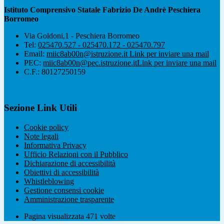
Istituto Comprensivo Statale Fabrizio De Andrè Peschiera
Borromeo
Via Goldoni,1 - Peschiera Borromeo
Tel:
025470.527 - 025470.172 - 025470.797
Email:
miic8ab00n@istruzione.it
Link per inviare una mail
PEC:
miic8ab00n@pec.istruzione.it
Link per inviare una mail
C.F.: 80127250159
Sezione Link Utili
Cookie policy
Note legali
Informativa Privacy
Ufficio Relazioni con il Pubblico
Dichiarazione di accessibilità
Obiettivi di accessibilità
Whistleblowing
Gestione consensi cookie
Amministrazione trasparente
Pagina visualizzata
471
volte