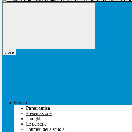
close
Scuola
Panoramica
Presentazione
I luoghi
Le persone
I numeri della scuola