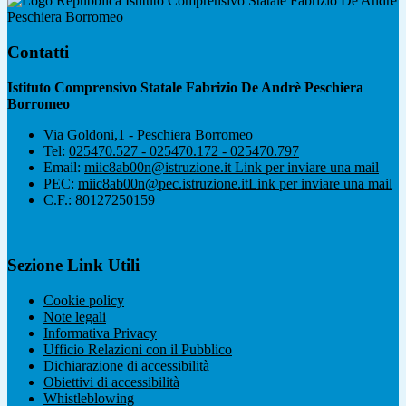
Istituto Comprensivo Statale Fabrizio De Andrè
Peschiera Borromeo
Contatti
Istituto Comprensivo Statale Fabrizio De Andrè Peschiera
Borromeo
Via Goldoni,1 - Peschiera Borromeo
Tel:
025470.527 - 025470.172 - 025470.797
Email:
miic8ab00n@istruzione.it
Link per inviare una mail
PEC:
miic8ab00n@pec.istruzione.it
Link per inviare una mail
C.F.: 80127250159
Sezione Link Utili
Cookie policy
Note legali
Informativa Privacy
Ufficio Relazioni con il Pubblico
Dichiarazione di accessibilità
Obiettivi di accessibilità
Whistleblowing