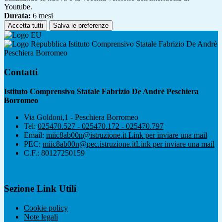
Youtube.
Durata:
6 mesi
Accetta tutti
Salva le preferenze
Istituto Comprensivo Statale Fabrizio De Andrè
Peschiera Borromeo
Contatti
Istituto Comprensivo Statale Fabrizio De Andrè Peschiera
Borromeo
Via Goldoni,1 - Peschiera Borromeo
Tel:
025470.527 - 025470.172 - 025470.797
Email:
miic8ab00n@istruzione.it
Link per inviare una mail
PEC:
miic8ab00n@pec.istruzione.it
Link per inviare una mail
C.F.: 80127250159
Sezione Link Utili
Cookie policy
Note legali