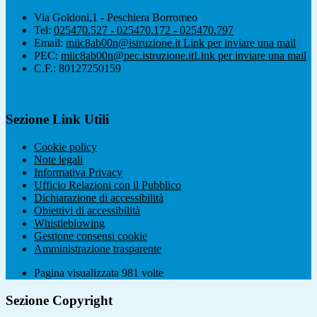
Via Goldoni,1 - Peschiera Borromeo
Tel:
025470.527 - 025470.172 - 025470.797
Email:
miic8ab00n@istruzione.it
Link per inviare una mail
PEC:
miic8ab00n@pec.istruzione.it
Link per inviare una mail
C.F.: 80127250159
Sezione Link Utili
Cookie policy
Note legali
Informativa Privacy
Ufficio Relazioni con il Pubblico
Dichiarazione di accessibilità
Obiettivi di accessibilità
Whistleblowing
Gestione consensi cookie
Amministrazione trasparente
Pagina visualizzata
981
volte
Sezione Copyright