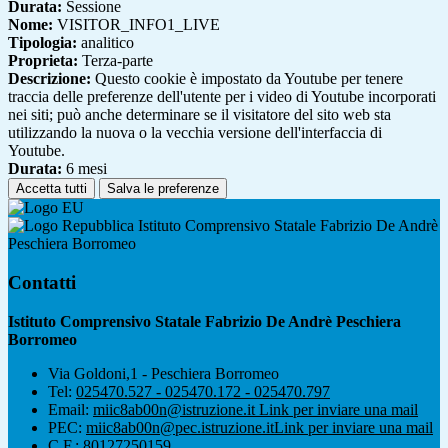
Durata:
Sessione
Nome:
VISITOR_INFO1_LIVE
Tipologia:
analitico
Proprieta:
Terza-parte
Descrizione:
Questo cookie è impostato da Youtube per tenere
traccia delle preferenze dell'utente per i video di Youtube incorporati
nei siti; può anche determinare se il visitatore del sito web sta
utilizzando la nuova o la vecchia versione dell'interfaccia di
Youtube.
Durata:
6 mesi
Accetta tutti
Salva le preferenze
Istituto Comprensivo Statale Fabrizio De Andrè
Peschiera Borromeo
Contatti
Istituto Comprensivo Statale Fabrizio De Andrè Peschiera
Borromeo
Via Goldoni,1 - Peschiera Borromeo
Tel:
025470.527 - 025470.172 - 025470.797
Email:
miic8ab00n@istruzione.it
Link per inviare una mail
PEC:
miic8ab00n@pec.istruzione.it
Link per inviare una mail
C.F.: 80127250159