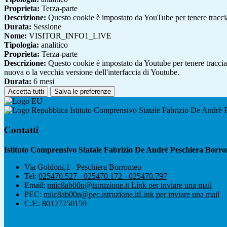
Proprieta:
Terza-parte
Descrizione:
Questo cookie è impostato da YouTube per tenere traccia 
Durata:
Sessione
Nome:
VISITOR_INFO1_LIVE
Tipologia:
analitico
Proprieta:
Terza-parte
Descrizione:
Questo cookie è impostato da Youtube per tenere traccia de
nuova o la vecchia versione dell'interfaccia di Youtube.
Durata:
6 mesi
Accetta tutti
Salva le preferenze
Istituto Comprensivo Statale Fabrizio De Andrè
Contatti
Istituto Comprensivo Statale Fabrizio De Andrè Peschiera Borr
Via Goldoni,1 - Peschiera Borromeo
Tel:
025470.527 - 025470.172 - 025470.797
Email:
miic8ab00n@istruzione.it
Link per inviare una mail
PEC:
miic8ab00n@pec.istruzione.it
Link per inviare una mail
C.F.: 80127250159