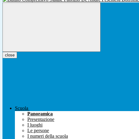
close
Scuola
Panoramica
Presentazione
I luoghi
Le persone
I numeri della scuola