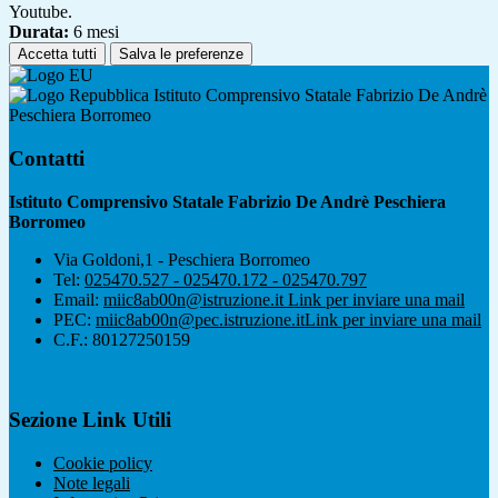
Youtube.
Durata:
6 mesi
Accetta tutti
Salva le preferenze
Istituto Comprensivo Statale Fabrizio De Andrè
Peschiera Borromeo
Contatti
Istituto Comprensivo Statale Fabrizio De Andrè Peschiera
Borromeo
Via Goldoni,1 - Peschiera Borromeo
Tel:
025470.527 - 025470.172 - 025470.797
Email:
miic8ab00n@istruzione.it
Link per inviare una mail
PEC:
miic8ab00n@pec.istruzione.it
Link per inviare una mail
C.F.: 80127250159
Sezione Link Utili
Cookie policy
Note legali