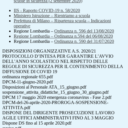
scuole in sicurezza (2 settembre 2020)
IIS - Raporto COVID-19 n. 58/2020
Ministero Istruzione –
Rientriamo a scuola
Prefettura di Milano
– Ripartenza scuola – Indicazioni
operative
Regione Lombardia –
Ordinanza n. 596 del 13/08/2020
Regione Lombardia – Ordinanza n.594 del 06/08/2020
Regione Lombardia –
Ordinanza n. 590 del 31/07/2020
DISPOSIZIONI ORGANIZZATIVE A.S. 2020/21
PROTOCOLLO D’INTESA PER GARANTIRE L’AVVIO
DELL’ANNO SCOLASTICO NEL RISPETTO DELLE
REGOLE DI SICUREZZA PER IL CONTENIMENTO DELLA
DIFFUSIONE DI COVID 19
ordinanza regionale 655.pdf
DPCM-11-giugno-2020.pdf
Disposizioni al Personale ATA_15_giugno.pdf
sospensione_attivita_didattiche_15_giugno_30_giugno.pdf
DPCM 17 maggio 2020 emergenza coronavirus - Fase 2.pdf
DPCM-del-26-aprile-2020-PROROGA-SOSPENSIONE-
ATTIVITA.pdf
DISPONE DEL DIRIGENTE PROSECUZIONE LAVORO
AGILE UFFICI AMMINISTRATIVI FINO AL 3 MAGGIO
Dispone DS fino al 15 aprile 2020.pdf