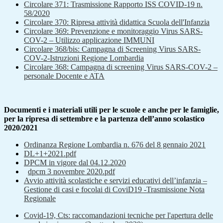
Circolare 371: Trasmissione Rapporto ISS COVID-19 n.
58/2020
Circolare 370: Ripresa attività didattica Scuola dell'Infanzia
Circolare 369: Prevenzione e monitoraggio Virus SARS-
COV-2 – Utilizzo applicazione IMMUNI
Circolare 368/bis: Campagna di Screening Virus SARS-
COV-2-Istruzioni Regione Lombardia
Circolare 368: Campagna di screening Virus SARS-COV-2 –
personale Docente e ATA
Documenti e i materiali utili per le scuole e anche per le famiglie,
per la ripresa di settembre e la partenza dell’anno scolastico
2020/2021
Ordinanza Regione Lombardia n. 676 del 8 gennaio 2021
DL+1+2021.pdf
DPCM in vigore dal 04.12.2020
dpcm 3 novembre 2020.pdf
Avvio attività scolastiche e servizi educativi dell’infanzia –
Gestione di casi e focolai di CoviD19 -Trasmissione Nota
Regionale
Covid-19, Cts: raccomandazioni tecniche per l'apertura delle