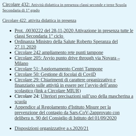
Circolare 432:
Attività didattica in presenza classi seconde e terze Scuola
Secondaria di 1° grado
Circolare 422: attivita didattica in presenza
Prot. .0030222 del 28-11-2020 Attivazione in presenza tutte le
classi Secondaria 1° ciclo
Ordinanza Ministro della Salute Roberto Speranza del
27.11.2020
Circolare 242 ampliamento rete punti tampone
Circolare 205: Avvio punto drive through via Novara –
Milano
Circolare 51: Aggiornamento Centri Tampone
Circolare 50: Gestione di focolai di CoviD
Circolare 29: Chiarimenti di carattere organizzativo e
finanziario sulle attività in essere per l’avvio dell’anno
scolastico (link a Circolare MIUR)
Circolare 24:
Ulteriori precisazioni sull’uso della mascherina a
scuola
Appendice al Regolamento d'Istituto Misure per la
prevenzione del contagio da Sars-CoV-2approvato con
delibera n. 90 del Consiglio di Istituto del 01/09/2020
Disposizioni organizzative a.s.2020/21