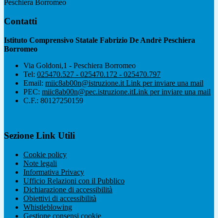
Peschiera Borromeo
Contatti
Istituto Comprensivo Statale Fabrizio De Andrè Peschiera
Borromeo
Via Goldoni,1 - Peschiera Borromeo
Tel:
025470.527 - 025470.172 - 025470.797
Email:
miic8ab00n@istruzione.it
Link per inviare una mail
PEC:
miic8ab00n@pec.istruzione.it
Link per inviare una mail
C.F.: 80127250159
Sezione Link Utili
Cookie policy
Note legali
Informativa Privacy
Ufficio Relazioni con il Pubblico
Dichiarazione di accessibilità
Obiettivi di accessibilità
Whistleblowing
Gestione consensi cookie