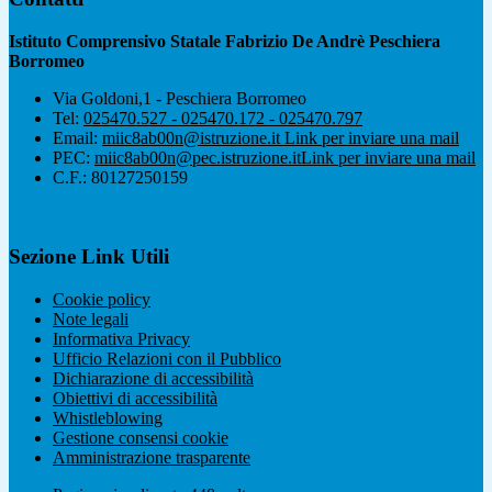
Istituto Comprensivo Statale Fabrizio De Andrè Peschiera
Borromeo
Via Goldoni,1 - Peschiera Borromeo
Tel:
025470.527 - 025470.172 - 025470.797
Email:
miic8ab00n@istruzione.it
Link per inviare una mail
PEC:
miic8ab00n@pec.istruzione.it
Link per inviare una mail
C.F.: 80127250159
Sezione Link Utili
Cookie policy
Note legali
Informativa Privacy
Ufficio Relazioni con il Pubblico
Dichiarazione di accessibilità
Obiettivi di accessibilità
Whistleblowing
Gestione consensi cookie
Amministrazione trasparente