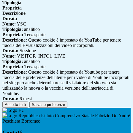
Tipologia
Proprieta
Descrizione
Durata
Nome:
YSC
Tipologia:
analitico
Proprieta:
Terza-parte
Descrizione:
Questo cookie è impostato da YouTube per tenere
traccia delle visualizzazioni dei video incorporati.
Durata:
Sessione
Nome:
VISITOR_INFO1_LIVE
Tipologia:
analitico
Proprieta:
Terza-parte
Descrizione:
Questo cookie è impostato da Youtube per tenere
traccia delle preferenze dell'utente per i video di Youtube incorporati
nei siti; può anche determinare se il visitatore del sito web sta
utilizzando la nuova o la vecchia versione dell'interfaccia di
Youtube.
Durata:
6 mesi
Accetta tutti
Salva le preferenze
Istituto Comprensivo Statale Fabrizio De Andrè
Peschiera Borromeo
Contatti