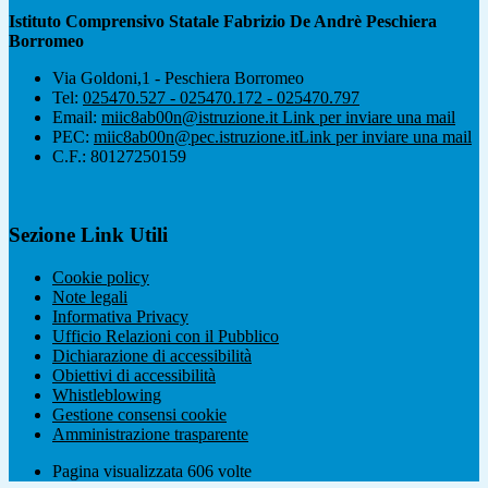
Istituto Comprensivo Statale Fabrizio De Andrè Peschiera
Borromeo
Via Goldoni,1 - Peschiera Borromeo
Tel:
025470.527 - 025470.172 - 025470.797
Email:
miic8ab00n@istruzione.it
Link per inviare una mail
PEC:
miic8ab00n@pec.istruzione.it
Link per inviare una mail
C.F.: 80127250159
Sezione Link Utili
Cookie policy
Note legali
Informativa Privacy
Ufficio Relazioni con il Pubblico
Dichiarazione di accessibilità
Obiettivi di accessibilità
Whistleblowing
Gestione consensi cookie
Amministrazione trasparente
Pagina visualizzata
606
volte