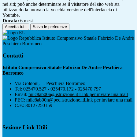
nei siti; può anche determinare se il visitatore del sito web sta
utilizzando la nuova o la vecchia versione dell'interfaccia di
Youtube.
Durata:
6 mesi
Accetta tutti
Salva le preferenze
Istituto Comprensivo Statale Fabrizio De Andrè
Peschiera Borromeo
Contatti
Istituto Comprensivo Statale Fabrizio De Andrè Peschiera
Borromeo
Via Goldoni,1 - Peschiera Borromeo
Tel:
025470.527 - 025470.172 - 025470.797
Email:
miic8ab00n@istruzione.it
Link per inviare una mail
PEC:
miic8ab00n@pec.istruzione.it
Link per inviare una mail
C.F.: 80127250159
Sezione Link Utili