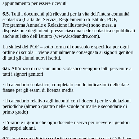
appuntamento per essere ricevuti.
6.5.
Tutti i documenti più rilevanti per la vita dell’intera comunità
scolastica (Carta dei Servizi, Regolamento di Istituto, POF,
Programma Annuale e Relazione illustrativa) sono messi a
disposizione degli utenti presso ciascuna sede scolastica e pubblicati
anche sul sito dell’Istituto (www.icsdeandre.com).
La sintesi del POF – sotto forma di opuscolo e specifica per ogni
ordine di scuola – viene annualmente consegnata ai signori genitori
di tutti gli alunni nuovi iscritti.
6.6.
All’inizio di ciascun anno scolastico vengono fatti pervenire a
tutti i signori genitori
· il calendario scolastico, completato con le indicazioni delle date
fissate per gli esami di licenza media
· il calendario relativo agli incontri con i docenti per le valutazioni
periodiche (almeno quattro nelle scuole primarie e secondarie di
primo grado)
· l’orario e i giorni che ogni docente riserva per ricevere i genitori
dei propri alunni.
6.7.
In ciascun edificio scolastico sono predisposti spazi (Albi) per