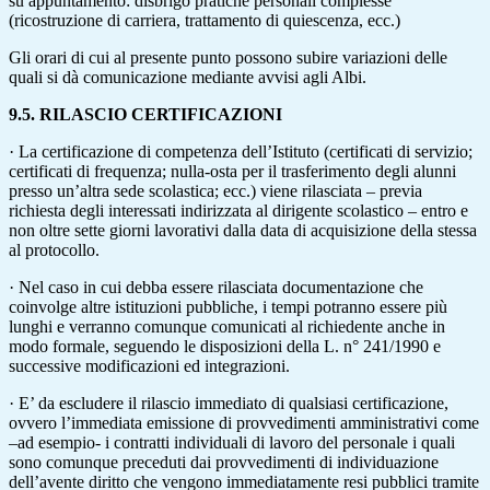
su appuntamento: disbrigo pratiche personali complesse
(ricostruzione di carriera, trattamento di quiescenza, ecc.)
Gli orari di cui al presente punto possono subire variazioni delle
quali si dà comunicazione mediante avvisi agli Albi.
9.5. RILASCIO CERTIFICAZIONI
· La certificazione di competenza dell’Istituto (certificati di servizio;
certificati di frequenza; nulla-osta per il trasferimento degli alunni
presso un’altra sede scolastica; ecc.) viene rilasciata – previa
richiesta degli interessati indirizzata al dirigente scolastico – entro e
non oltre sette giorni lavorativi dalla data di acquisizione della stessa
al protocollo.
· Nel caso in cui debba essere rilasciata documentazione che
coinvolge altre istituzioni pubbliche, i tempi potranno essere più
lunghi e verranno comunque comunicati al richiedente anche in
modo formale, seguendo le disposizioni della L. n° 241/1990 e
successive modificazioni ed integrazioni.
· E’ da escludere il rilascio immediato di qualsiasi certificazione,
ovvero l’immediata emissione di provvedimenti amministrativi come
–ad esempio- i contratti individuali di lavoro del personale i quali
sono comunque preceduti dai provvedimenti di individuazione
dell’avente diritto che vengono immediatamente resi pubblici tramite