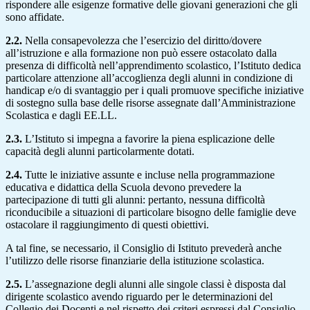
rispondere alle esigenze formative delle giovani generazioni che gli
sono affidate.
2.2.
Nella consapevolezza che l’esercizio del diritto/dovere
all’istruzione e alla formazione non può essere ostacolato dalla
presenza di difficoltà nell’apprendimento scolastico, l’Istituto dedica
particolare attenzione all’accoglienza degli alunni in condizione di
handicap e/o di svantaggio per i quali promuove specifiche iniziative
di sostegno sulla base delle risorse assegnate dall’Amministrazione
Scolastica e dagli EE.LL.
2.3.
L’Istituto si impegna a favorire la piena esplicazione delle
capacità degli alunni particolarmente dotati.
2.4.
Tutte le iniziative assunte e incluse nella programmazione
educativa e didattica della Scuola devono prevedere la
partecipazione di tutti gli alunni: pertanto, nessuna difficoltà
riconducibile a situazioni di particolare bisogno delle famiglie deve
ostacolare il raggiungimento di questi obiettivi.
A tal fine, se necessario, il Consiglio di Istituto prevederà anche
l’utilizzo delle risorse finanziarie della istituzione scolastica.
2.5.
L’assegnazione degli alunni alle singole classi è disposta dal
dirigente scolastico avendo riguardo per le determinazioni del
Collegio dei Docenti e nel rispetto dei criteri espressi dal Consiglio