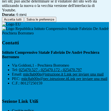
nei siti; può anche determinare se il visitatore del sito web sta
utilizzando la nuova o la vecchia versione dell'interfaccia di
Youtube.
Durata:
6 mesi
Accetta tutti
Salva le preferenze
Istituto Comprensivo Statale Fabrizio De Andrè
Peschiera Borromeo
Contatti
Istituto Comprensivo Statale Fabrizio De Andrè Peschiera
Borromeo
Via Goldoni,1 - Peschiera Borromeo
Tel:
025470.527 - 025470.172 - 025470.797
Email:
miic8ab00n@istruzione.it
Link per inviare una mail
PEC:
miic8ab00n@pec.istruzione.it
Link per inviare una mail
C.F.: 80127250159
Sezione Link Utili
Cookie policy