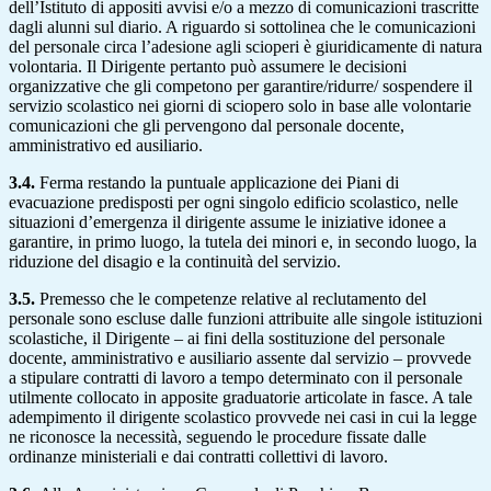
dell’Istituto di appositi avvisi e/o a mezzo di comunicazioni trascritte
dagli alunni sul diario. A riguardo si sottolinea che le comunicazioni
del personale circa l’adesione agli scioperi è giuridicamente di natura
volontaria. Il Dirigente pertanto può assumere le decisioni
organizzative che gli competono per garantire/ridurre/ sospendere il
servizio scolastico nei giorni di sciopero solo in base alle volontarie
comunicazioni che gli pervengono dal personale docente,
amministrativo ed ausiliario.
3.4.
Ferma restando la puntuale applicazione dei Piani di
evacuazione predisposti per ogni singolo edificio scolastico, nelle
situazioni d’emergenza il dirigente assume le iniziative idonee a
garantire, in primo luogo, la tutela dei minori e, in secondo luogo, la
riduzione del disagio e la continuità del servizio.
3.5.
Premesso che le competenze relative al reclutamento del
personale sono escluse dalle funzioni attribuite alle singole istituzioni
scolastiche, il Dirigente – ai fini della sostituzione del personale
docente, amministrativo e ausiliario assente dal servizio – provvede
a stipulare contratti di lavoro a tempo determinato con il personale
utilmente collocato in apposite graduatorie articolate in fasce. A tale
adempimento il dirigente scolastico provvede nei casi in cui la legge
ne riconosce la necessità, seguendo le procedure fissate dalle
ordinanze ministeriali e dai contratti collettivi di lavoro.