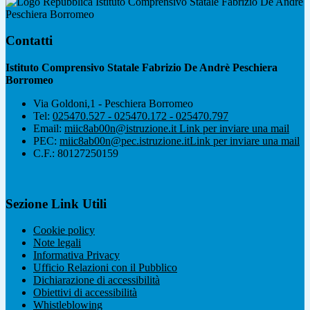
Istituto Comprensivo Statale Fabrizio De Andrè
Peschiera Borromeo
Contatti
Istituto Comprensivo Statale Fabrizio De Andrè Peschiera
Borromeo
Via Goldoni,1 - Peschiera Borromeo
Tel:
025470.527 - 025470.172 - 025470.797
Email:
miic8ab00n@istruzione.it
Link per inviare una mail
PEC:
miic8ab00n@pec.istruzione.it
Link per inviare una mail
C.F.: 80127250159
Sezione Link Utili
Cookie policy
Note legali
Informativa Privacy
Ufficio Relazioni con il Pubblico
Dichiarazione di accessibilità
Obiettivi di accessibilità
Whistleblowing